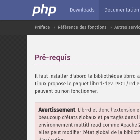
Downloads
Documentation
Préface
Référence des fonctions
Autres servi
Pré-requis
¶
Il faut installer d'abord la bibliothèque librrd af
Linux propose le paquet librrd-dev. PECL/rrd es
peuvent ou non fonctionner.
Avertissement
Librrd et donc l'extension e
beaucoup d'états globaux et partagés dans li
environnement multithread comme Apache 2 mp
elles peut modifier l'état global de la biblio
d'exécution.