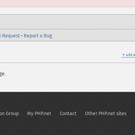
l Request
•
Report a Bug
＋
add a
ge.
on Group
My PHP.net
Contact
Other PHP.net sites