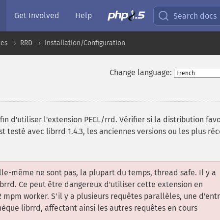
Get Involved
Help
Search docs
ces
RRD
Installation/Configuration
Change language:
in d'utiliser l'extension PECL/rrd. Vérifier si la distribution fav
t testé avec librrd 1.4.3, les anciennes versions ou les plus ré
lle-même ne sont pas, la plupart du temps, thread safe. Il y a
brrd. Ce peut être dangereux d'utiliser cette extension en
m worker. S'il y a plusieurs requêtes parallèles, une d'ent
thèque librrd, affectant ainsi les autres requêtes en cours