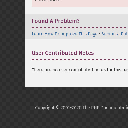
Found A Problem?
Learn How To Improve This Page
•
Submit a Pul
User Contributed Notes
There are no user contributed notes for this pa
Copyright © 2001-2026 The PHP Documentati