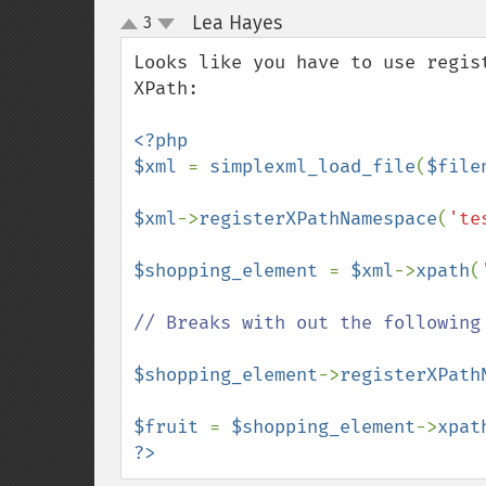
Lea Hayes
3
¶
up
down
Looks like you have to use regis
XPath:

<?php

$xml 
= 
simplexml_load_file
(
$file
$xml
->
registerXPathNamespace
(
'te
$shopping_element 
= 
$xml
->
xpath
(
// Breaks with out the following 
$shopping_element
->
registerXPath
$fruit 
= 
$shopping_element
->
xpat
?>