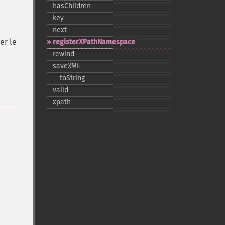
hasChildren
key
next
er le
registerXPathNamespace
rewind
saveXML
_​_​toString
valid
xpath