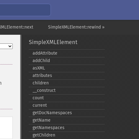
XMLElement::next
SimpleXMLElement::rewind »
SimpleXMLElement
addAttribute
addChild
asXML
attributes
h
children
_​_​construct
count
current
getDocNamespaces
getName
getNamespaces
getChildren