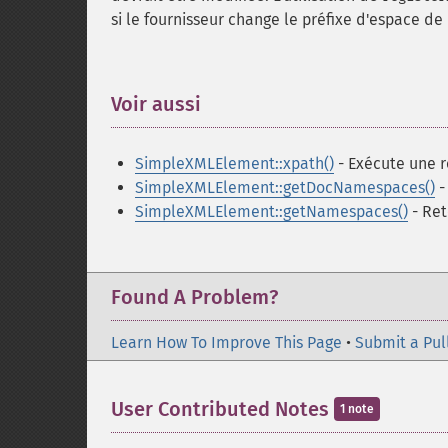
si le fournisseur change le préfixe d'espace de
Voir aussi
¶
SimpleXMLElement::xpath()
- Exécute une 
SimpleXMLElement::getDocNamespaces()
-
SimpleXMLElement::getNamespaces()
- Ret
Found A Problem?
Learn How To Improve This Page
•
Submit a Pul
User Contributed Notes
1 note