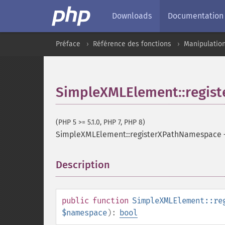
Downloads
Documentation
Préface
Référence des fonctions
Manipulatio
SimpleXMLElement::regis
(PHP 5 >= 5.1.0, PHP 7, PHP 8)
SimpleXMLElement::registerXPathNamespace
Description
¶
public
function
SimpleXMLElement::re
$namespace
):
bool