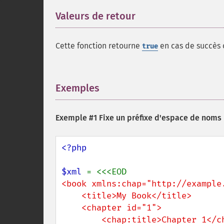
Valeurs de retour
¶
Cette fonction retourne
en cas de succès
true
Exemples
¶
Exemple #1 Fixe un préfixe d'espace de noms 
<?php

$xml 
<book xmlns:chap="http://example.
    <title>My Book</title>

    <chapter id="1">

        <chap:title>Chapter 1</chap:title>
