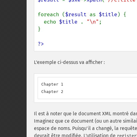
foreach (
$result 
as 
$title
) {

  echo 
$title 
. 
"\n"
;

}

?>
L'exemple ci-dessus va afficher :
Chapter 1

Chapter 2
Il est à noter que le document XML montré da
Imaginez que ce document (ou un autre similair
espace de noms. Puisqu'il a changé, la requête
devrait être modifiée. L'utilisation de
register