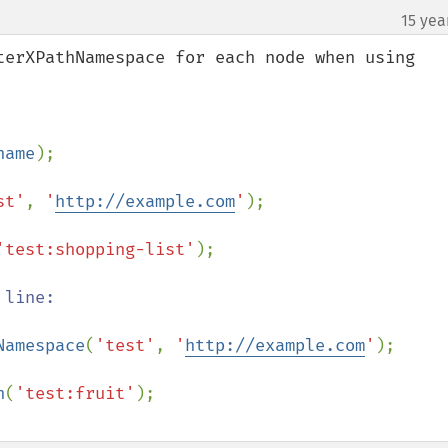
15 yea
terXPathNamespace for each node when using 
name
);

st'
, 
'
http://example.com
'
);

'test:shopping-list'
);

line:

Namespace
(
'test'
, 
'
http://example.com
'
);

h
(
'test:fruit'