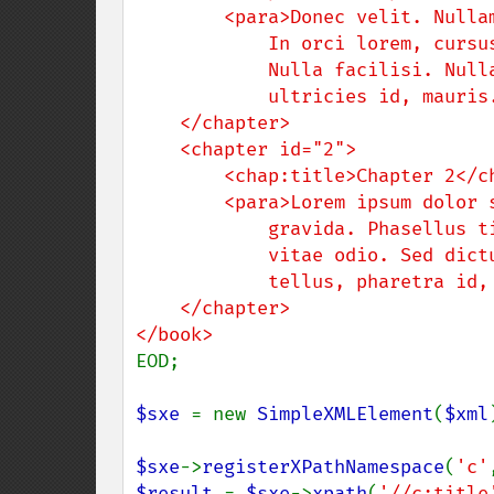
        <para>Donec velit. Nullam eget tellus vitae tortor gravida scelerisque. 

            In orci lorem, cursus imperdiet, ultricies non, hendrerit et, orci. 

            Nulla facilisi. Nullam velit nisl, laoreet id, condimentum ut, 

            ultricies id, mauris.</para>

    </chapter>

    <chapter id="2">

        <chap:title>Chapter 2</chap:title>

        <para>Lorem ipsum dolor sit amet, consectetuer adipiscing elit. Proin 

            gravida. Phasellus tincidunt massa vel urna. Proin adipiscing quam 

            vitae odio. Sed dictum. Ut tincidunt lorem ac lorem. Duis eros 

            tellus, pharetra id, faucibus eu, dapibus dictum, odio.</para>

    </chapter>

EOD;

$sxe 
= new 
SimpleXMLElement
(
$xml
$sxe
->
registerXPathNamespace
(
'c'
$result 
= 
$sxe
->
xpath
(
'//c:title