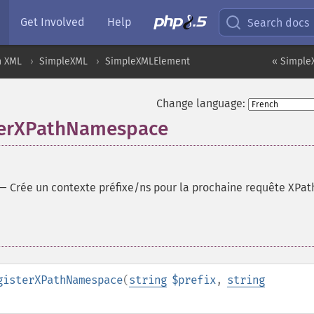
Get Involved
Help
Search docs
n XML
SimpleXML
SimpleXMLElement
« Simple
Change language:
terXPathNamespace
—
Crée un contexte préfixe/ns pour la prochaine requête XPat
gisterXPathNamespace
(
string
$prefix
,
string