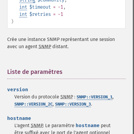
int
$timeout
= -1
,
int
$retries
= -1
)
Crée une instance SNMP représentant une session
avec un agent
SNMP
distant.
Liste de paramètres
¶
version
Version du protocole
SNMP
:
,
SNMP::VERSION_1
,
.
SNMP::VERSION_2C
SNMP::VERSION_3
hostname
L'agent
SNMP
. Le paramètre
hostname
peut
être suffixé avec le port de l'agent optionnel