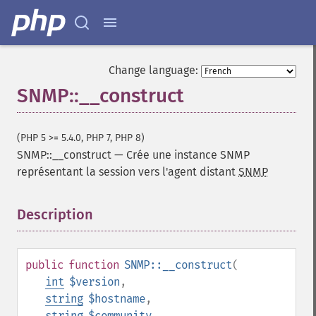
Change language:
SNMP::__construct
(PHP 5 >= 5.4.0, PHP 7, PHP 8)
SNMP::__construct
—
Crée une instance SNMP
représentant la session vers l'agent distant
SNMP
Description
¶
public
function
SNMP::__construct
(
int
$version
,
string
$hostname
,
string
$community
,