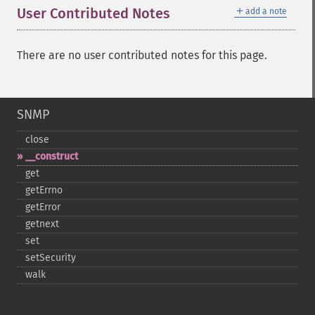
＋
User Contributed Notes
add a note
There are no user contributed notes for this page.
SNMP
close
_​_​construct
get
getErrno
getError
getnext
set
setSecurity
walk