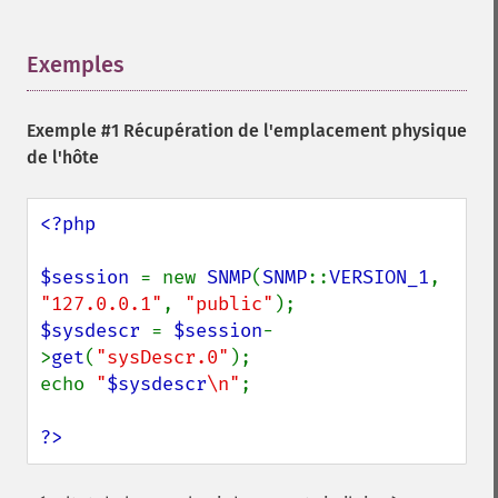
Exemples
¶
Exemple #1 Récupération de l'emplacement physique
de l'hôte
<?php

$session 
= new 
SNMP
(
SNMP
::
VERSION_1
, 
"127.0.0.1"
, 
"public"
$sysdescr 
= 
$session
-
>
get
(
"sysDescr.0"
);

echo 
"
$sysdescr
\n"
;

?>