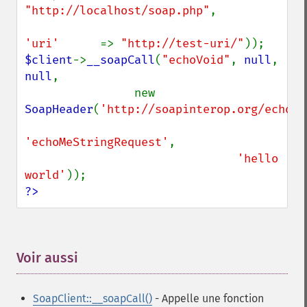
"http://localhost/soap.php"
,

'uri'      
=> 
"http://test-uri/"
$client
->
__soapCall
(
"echoVoid"
, 
null
, 
null
,

                new 
SoapHeader
(
'http://soapinterop.org/echohe
'echoMeStringRequest'
,

'hello 
world'
?>
Voir aussi
¶
SoapClient::__soapCall()
- Appelle une fonction