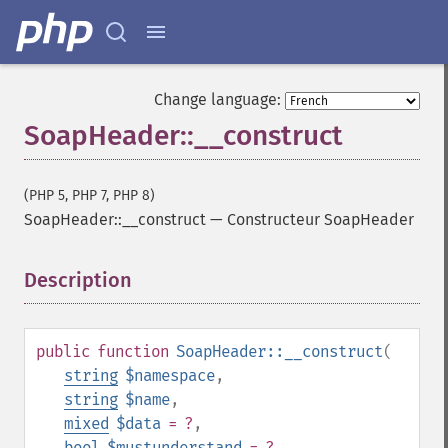
Change language:
SoapHeader::__construct
(PHP 5, PHP 7, PHP 8)
SoapHeader::__construct
—
Constructeur SoapHeader
Description
¶
public
function
SoapHeader::__construct
(
string
$namespace
,
string
$name
,
mixed
$data
= ?
,
bool
$mustunderstand
= ?
,