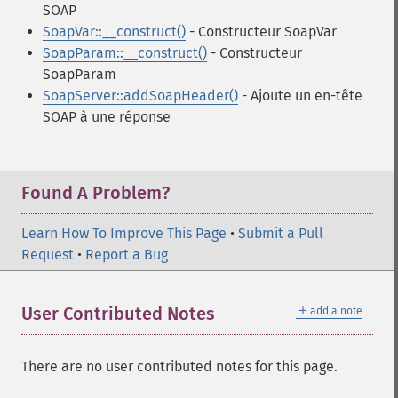
SOAP
SoapVar::__construct()
- Constructeur SoapVar
SoapParam::__construct()
- Constructeur
SoapParam
SoapServer::addSoapHeader()
- Ajoute un en-tête
SOAP à une réponse
Found A Problem?
Learn How To Improve This Page
•
Submit a Pull
Request
•
Report a Bug
＋
User Contributed Notes
add a note
There are no user contributed notes for this page.