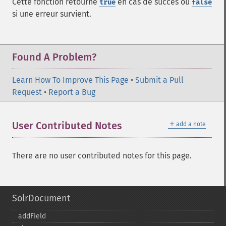
Cette fonction retourne
en cas de succès ou
true
false
si une erreur survient.
Found A Problem?
Learn How To Improve This Page
•
Submit a Pull
Request
•
Report a Bug
＋
User Contributed Notes
add a note
There are no user contributed notes for this page.
SolrDocument
addField