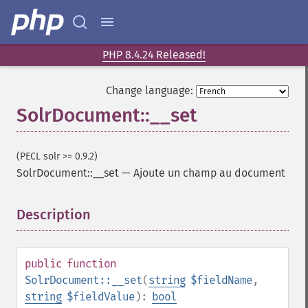
PHP 8.4.24 Released!
Change language:
SolrDocument::__set
(PECL solr >= 0.9.2)
SolrDocument::__set
—
Ajoute un champ au document
Description
¶
public
function
SolrDocument::__set
(
string
$fieldName
,
string
$fieldValue
):
bool