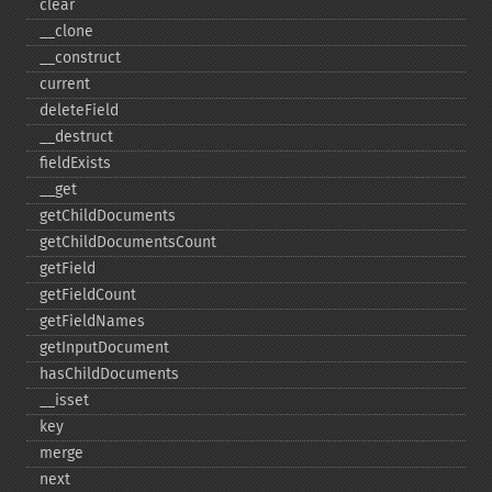
clear
_​_​clone
_​_​construct
current
deleteField
_​_​destruct
fieldExists
_​_​get
getChildDocuments
getChildDocumentsCount
getField
getFieldCount
getFieldNames
getInputDocument
hasChildDocuments
_​_​isset
key
merge
next