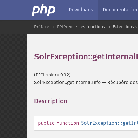
Downloads
Documentation
Préface
Référence des fonctions
Extensions s
SolrException::getInternal
(PECL solr >= 0.9.2)
SolrException::getInternalInfo
—
Récupère des 
Description
¶
public
function
SolrException::getIn