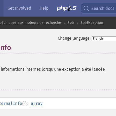
Get Involved
Help
Search docs
pécifiques aux moteurs de recherche
Solr
SolrException
Change language:
Info
informations internes lorsqu'une exception a été lancée
ternalInfo
():
array