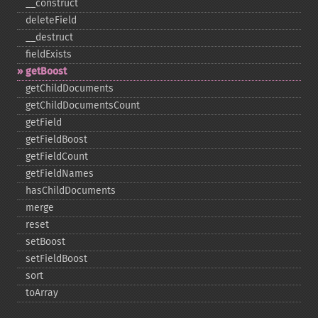
_​_​construct
deleteField
_​_​destruct
fieldExists
getBoost
getChildDocuments
getChildDocumentsCount
getField
getFieldBoost
getFieldCount
getFieldNames
hasChildDocuments
merge
reset
setBoost
setFieldBoost
sort
toArray