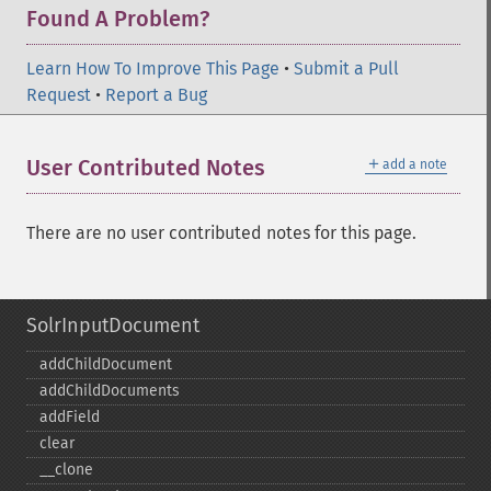
Found A Problem?
Learn How To Improve This Page
•
Submit a Pull
Request
•
Report a Bug
＋
User Contributed Notes
add a note
There are no user contributed notes for this page.
SolrInputDocument
addChildDocument
addChildDocuments
addField
clear
_​_​clone