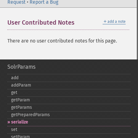
Request
•
Report a Bug
＋
User Contributed Notes
add a note
There are no user contributed notes for this page.
SolrParams
add
addParam
get
getParam
getParams
getPreparedParams
serialize
set
setParam