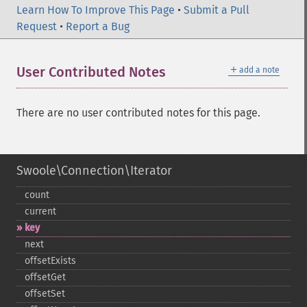
Learn How To Improve This Page
•
Submit a Pull
Request
•
Report a Bug
＋
User Contributed Notes
add a note
There are no user contributed notes for this page.
Swoole\Connection\Iterator
count
current
key
next
offsetExists
offsetGet
offsetSet