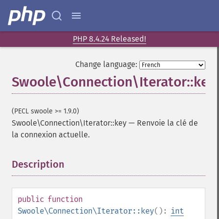
PHP 8.4.24 Released!
Change language:
Swoole\Connection\Iterator::key
(PECL swoole >= 1.9.0)
Swoole\Connection\Iterator::key
—
Renvoie la clé de
la connexion actuelle.
Description
¶
public
function
Swoole\Connection\Iterator::key
():
int