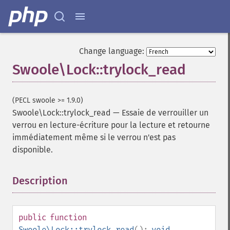
Change language:
Swoole\Lock::trylock_read
(PECL swoole >= 1.9.0)
Swoole\Lock::trylock_read
—
Essaie de verrouiller un
verrou en lecture-écriture pour la lecture et retourne
immédiatement même si le verrou n'est pas
disponible.
Description
¶
public
function
Swoole\Lock::trylock_read
():
void