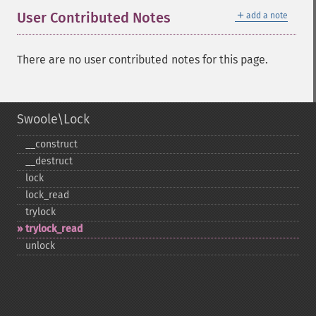
＋
User Contributed Notes
add a note
There are no user contributed notes for this page.
Swoole\Lock
_​_​construct
_​_​destruct
lock
lock_​read
trylock
trylock_​read
unlock