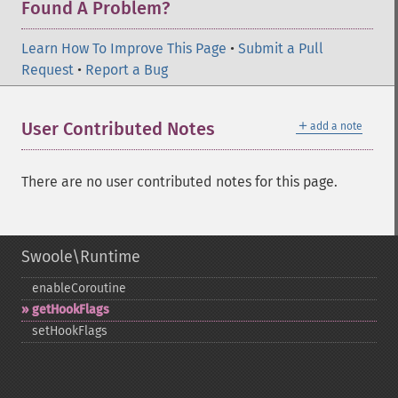
Found A Problem?
Learn How To Improve This Page
•
Submit a Pull
Request
•
Report a Bug
＋
User Contributed Notes
add a note
There are no user contributed notes for this page.
Swoole\Runtime
enableCoroutine
getHookFlags
setHookFlags