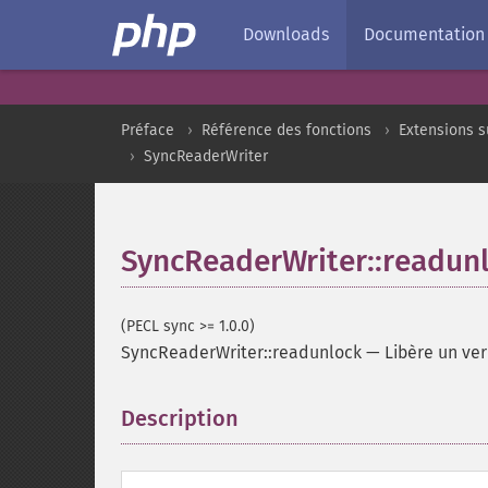
Downloads
Documentation
Préface
Référence des fonctions
Extensions s
SyncReaderWriter
SyncReaderWriter::readun
(PECL sync >= 1.0.0)
SyncReaderWriter::readunlock
—
Libère un ver
Description
¶