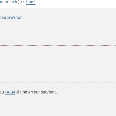
adunlock
():
bool
eaderWriter
.
 ou
si une erreur survient.
false