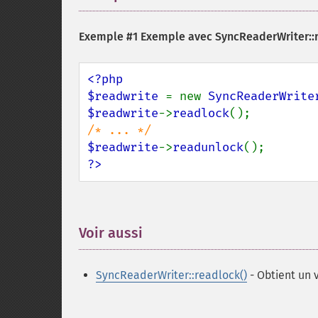
Exemple #1 Exemple avec
SyncReaderWriter::
<?php

$readwrite 
= new 
SyncReaderWrite
$readwrite
->
readlock
$readwrite
->
readunlock
?>
Voir aussi
¶
SyncReaderWriter::readlock()
- Obtient un 