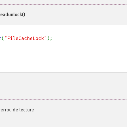
readunlock()
r
(
"FileCacheLock"
verrou de lecture