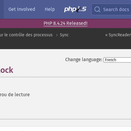
Get Involved
Help
Search docs
PHP 8.4.24 Released!
ur le contrôle des processus
Sync
« SyncReaderW
Change language:
lock
rou de lecture