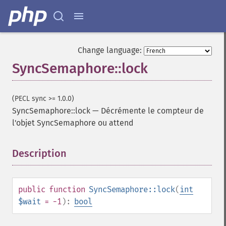
Change language:
SyncSemaphore::lock
(PECL sync >= 1.0.0)
SyncSemaphore::lock
—
Décrémente le compteur de
l'objet SyncSemaphore ou attend
Description
¶
public
function
SyncSemaphore::lock
(
int
$wait
= -1
):
bool