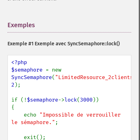
Exemples
¶
Exemple #1 Exemple avec
SyncSemaphore::lock()
<?php

$semaphore 
= new 
SyncSemaphore
(
"LimitedResource_2clients"
2
);

if (!
$semaphore
->
lock
(
3000
))

{

    echo 
"Impossible de verrouiller 
le sémaphore."
;

    exit();
