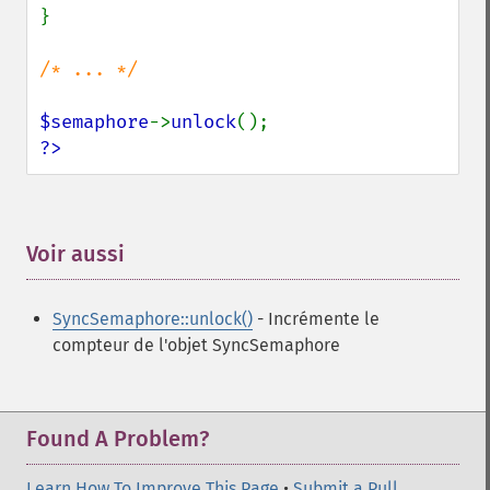
}

/* ... */

$semaphore
->
unlock
?>
Voir aussi
¶
SyncSemaphore::unlock()
- Incrémente le
compteur de l'objet SyncSemaphore
Found A Problem?
Learn How To Improve This Page
•
Submit a Pull