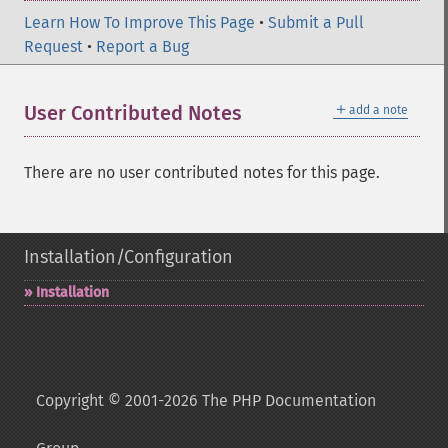
Learn How To Improve This Page
•
Submit a Pull
Request
•
Report a Bug
＋
User Contributed Notes
add a note
There are no user contributed notes for this page.
Installation/Configuration
Installation
Copyright © 2001-2026 The PHP Documentation