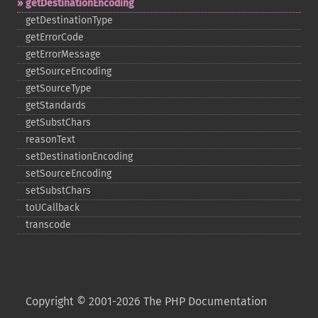
getDestinationEncoding
getDestinationType
getErrorCode
getErrorMessage
getSourceEncoding
getSourceType
getStandards
getSubstChars
reasonText
setDestinationEncoding
setSourceEncoding
setSubstChars
toUCallback
transcode
Copyright © 2001-2026 The PHP Documentation