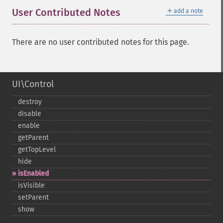
＋
User Contributed Notes
add a note
There are no user contributed notes for this page.
UI\Control
destroy
disable
enable
getParent
getTopLevel
hide
isEnabled
isVisible
setParent
show