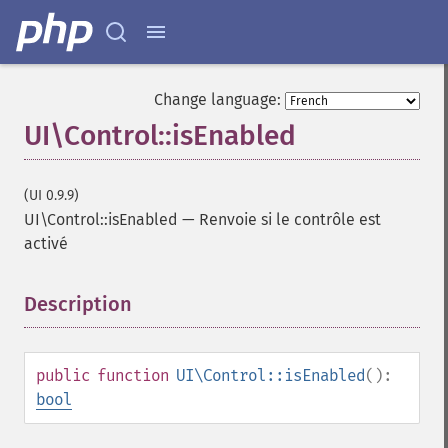
Change language:
UI\Control::isEnabled
(UI 0.9.9)
UI\Control::isEnabled
—
Renvoie si le contrôle est
activé
Description
¶
public
function
UI\Control::isEnabled
():
bool