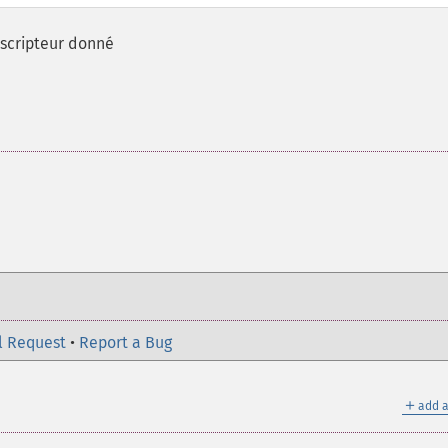
escripteur donné
l Request
•
Report a Bug
＋
add a