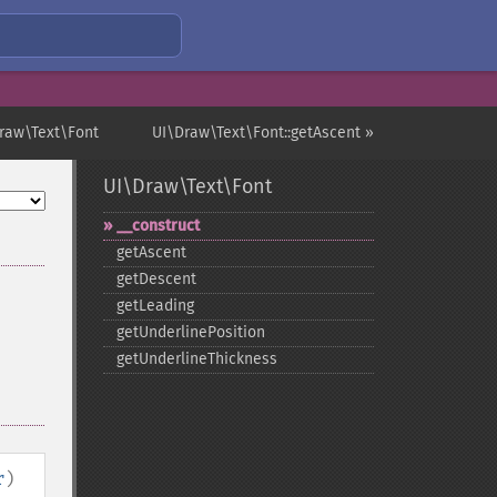
raw\Text\Font
UI\Draw\Text\Font::getAscent »
UI\Draw\Text\Font
_​_​construct
getAscent
getDescent
getLeading
getUnderlinePosition
getUnderlineThickness
r
)