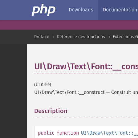
Downloads
Documentation
Préface
Référence des fonctions
Extensions G
UI\Draw\Text\Font::__cons
(UI 0.9.9)
UI\Draw\Text\Font::__construct
—
Construit u
Description
¶
public
function
UI\Draw\Text\Font::_