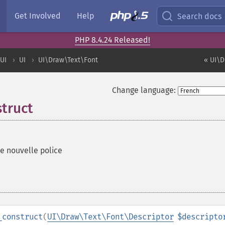
Get Involved
Help
Search docs
PHP 8.4.24 Released!
UI
UI
UI\Draw\Text\Font
« UI\D
Change language:
truct
ne nouvelle police
_construct
(
UI\Draw\Text\Font\Descriptor
$descripto