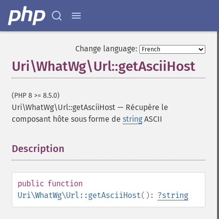
Change language:
Uri\WhatWg\Url::getAsciiHost
(PHP 8 >= 8.5.0)
Uri\WhatWg\Url::getAsciiHost
—
Récupère le
composant hôte sous forme de
string
ASCII
Description
¶
public
function
Uri\WhatWg\Url::getAsciiHost
():
?
string