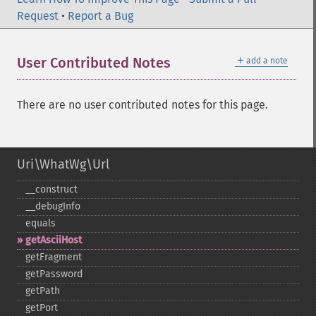
Request
•
Report a Bug
＋
User Contributed Notes
add a note
There are no user contributed notes for this page.
Uri\WhatWg\Url
_​_​construct
_​_​debugInfo
equals
getAsciiHost
getFragment
getPassword
getPath
getPort