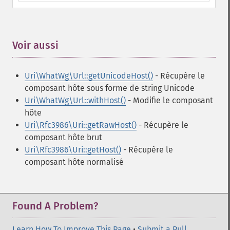
Voir aussi
¶
Uri\WhatWg\Url::getUnicodeHost()
- Récupère le
composant hôte sous forme de string Unicode
Uri\WhatWg\Url::withHost()
- Modifie le composant
hôte
Uri\Rfc3986\Uri::getRawHost()
- Récupère le
composant hôte brut
Uri\Rfc3986\Uri::getHost()
- Récupère le
composant hôte normalisé
Found A Problem?
Learn How To Improve This Page
•
Submit a Pull