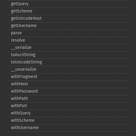
getQuery
getScheme
getUnicodeHost
getUsername
parse
resolve
_​_​serialize
toAsciiString
toUnicodeString
_​_​unserialize
withFragment
withHost
withPassword
withPath
withPort
withQuery
withScheme
withUsername