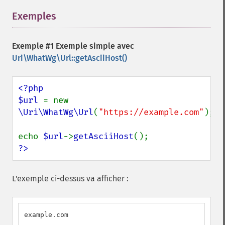
Exemples
¶
Exemple #1 Exemple simple avec
Uri\WhatWg\Url::getAsciiHost()
<?php

$url 
= new 
\Uri\WhatWg\Url
(
"https://example.com"
);

echo 
$url
->
getAsciiHost
?>
L'exemple ci-dessus va afficher :
example.com