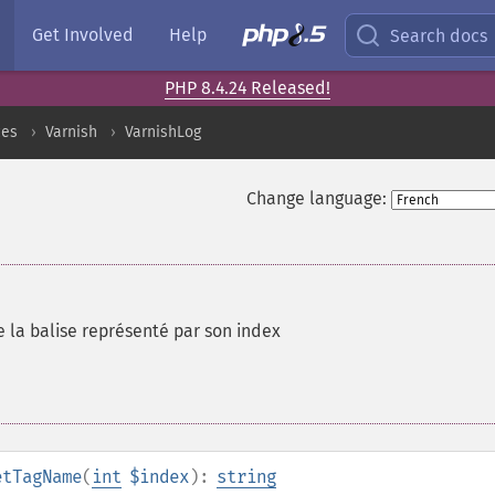
Get Involved
Help
Search docs
PHP 8.4.24 Released!
ces
Varnish
VarnishLog
Change language:
 la balise représenté par son index
etTagName
(
int
$index
):
string