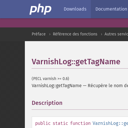
Downloads
Documentation
Préface
Référence des fonctions
Autres servi
VarnishLog::getTagName
(PECL varnish >= 0.6)
VarnishLog::getTagName
—
Récupère le nom de
Description
¶
public
static
function
VarnishLog::g