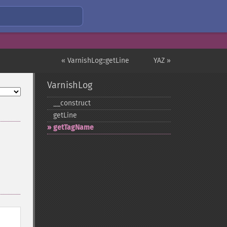
« VarnishLog::getLine
YAZ »
VarnishLog
_​_​construct
getLine
getTagName