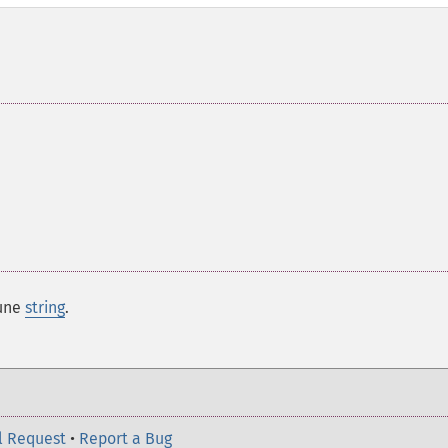
'une
string
.
l Request
•
Report a Bug