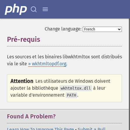
Change language:
Pré-requis
¶
Les sources et les binaires libwkhtmltox sont distribués
via le site
» wkhtmltopdf.org
.
Attention
Les utilisateurs de Windows doivent
ajouter la bibliothèque
à leur
wkhtmltox.dll
variable d'environnement
.
PATH
Found A Problem?
Learn How To Improve This Page
•
Submit a Pull