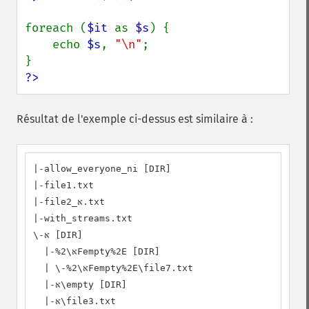
foreach (
$it 
as 
$s
) {

    echo 
$s
, 
"\n"
;

?>
Résultat de l'exemple ci-dessus est similaire à :
|-allow_everyone_ni [DIR]

|-file1.txt

|-file2_אּ.txt

|-with_streams.txt

\-אּ [DIR]

  |-אּ\%2Fempty%2E [DIR]

  | \-אּ\%2Fempty%2E\file7.txt

  |-אּ\empty [DIR]

  |-אּ\file3.txt
