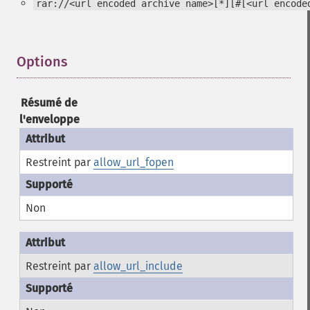
rar://<url encoded archive name>[*][#[<url encode
Options
¶
Résumé de
l'enveloppe
Restreint par
allow_url_fopen
Non
Restreint par
allow_url_include