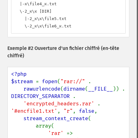
  |-אּ\file4_אּ.txt

  \-אּ\אּ_2 [DIR]

    |-אּ\אּ_2\file5.txt

    \-אּ\אּ_2\file6_אּ.txt
Exemple #2 Ouverture d'un fichier chiffré (en-tête
chiffré)
<?php

$stream 
= 
fopen
(
"rar://" 
.

rawurlencode
(
dirname
(
__FILE__
)) . 
DIRECTORY_SEPARATOR 
.

'encrypted_headers.rar' 
. 
'#encfile1.txt'
, 
"r"
, 
false
,

stream_context_create
(

        array(

'rar' 
=>
