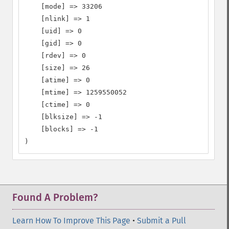
    [mode] => 33206

    [nlink] => 1

    [uid] => 0

    [gid] => 0

    [rdev] => 0

    [size] => 26

    [atime] => 0

    [mtime] => 1259550052

    [ctime] => 0

    [blksize] => -1

    [blocks] => -1

)
Found A Problem?
Learn How To Improve This Page
•
Submit a Pull