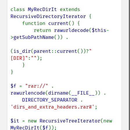
class 
MyRecDirIt 
extends 
RecursiveDirectoryIterator 
{

    function 
current
() {

        return 
rawurldecode
(
$this
-
>
getSubPathName
()) .

(
is_dir
(
parent
::
current
())?
" 
[DIR]"
:
""
);

    }

}

$f 
= 
"rar://" 
. 
rawurlencode
(
dirname
(
__FILE__
)) .

DIRECTORY_SEPARATOR 
. 
'dirs_and_extra_headers.rar#'
;

$it 
= new 
RecursiveTreeIterator
(new 
MyRecDirIt
(
$f
));
