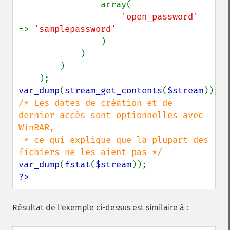
                array(

'open_password' 
=> 
'samplepassword'

)

            )

        )

var_dump
(
stream_get_contents
(
$stream
/* Les dates de création et de 
dernier accès sont optionnelles avec 
WinRAR,

 * ce qui explique que la plupart des 
var_dump
(
fstat
(
$stream
?>
Résultat de l'exemple ci-dessus est similaire à :