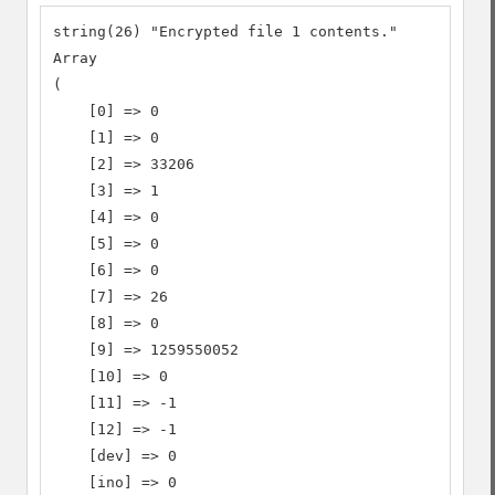
string(26) "Encrypted file 1 contents."

Array

(

    [0] => 0

    [1] => 0

    [2] => 33206

    [3] => 1

    [4] => 0

    [5] => 0

    [6] => 0

    [7] => 26

    [8] => 0

    [9] => 1259550052

    [10] => 0

    [11] => -1

    [12] => -1

    [dev] => 0

    [ino] => 0
