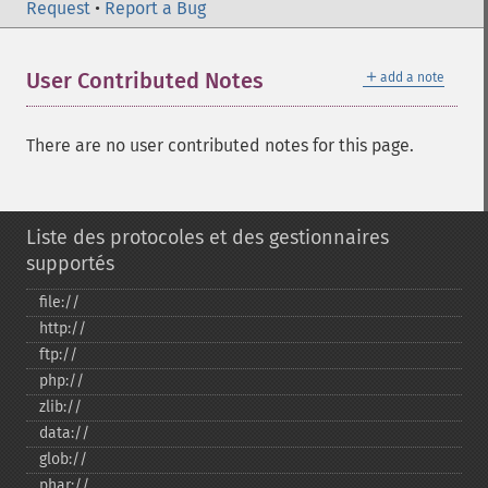
Request
•
Report a Bug
＋
User Contributed Notes
add a note
There are no user contributed notes for this page.
Liste des protocoles et des gestionnaires
supportés
file://
http://
ftp://
php://
zlib://
data://
glob://
phar://