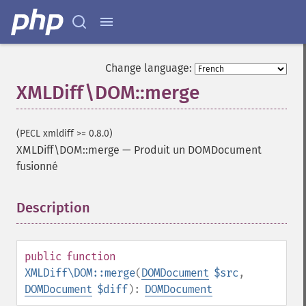
Change language:
XMLDiff\DOM::merge
(PECL xmldiff >= 0.8.0)
XMLDiff\DOM::merge
—
Produit un DOMDocument
fusionné
Description
¶
public
function
XMLDiff\DOM::merge
(
DOMDocument
$src
,
DOMDocument
$diff
):
DOMDocument