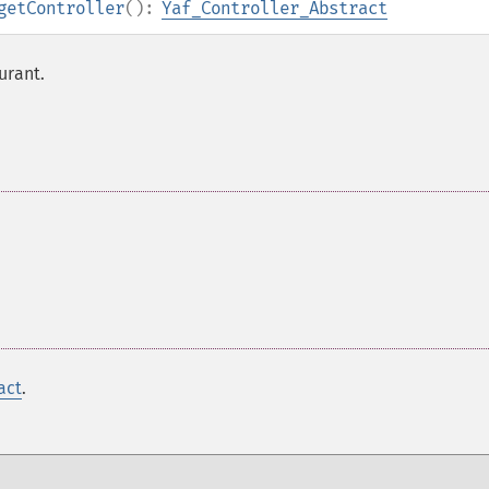
getController
():
Yaf_Controller_Abstract
urant.
act
.