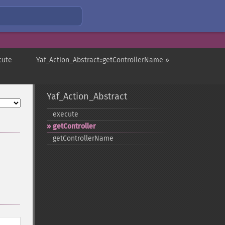
cute
Yaf_Action_Abstract::getControllerName »
Yaf_Action_Abstract
execute
getController
getControllerName