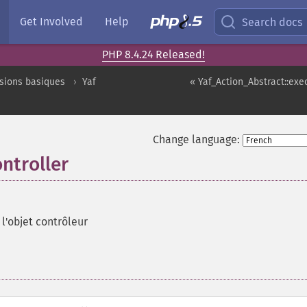
Get Involved
Help
Search docs
PHP 8.4.24 Released!
sions basiques
Yaf
« Yaf_Action_Abstract::exe
Change language:
ntroller
l'objet contrôleur