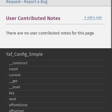
Request
•
Report a Bug
＋
User Contributed Notes
add a note
There are no user contributed notes for this page.
Yaf_Config_Simple
_​_​construct
count
current
_​_​get
_​_​isset
key
next
offsetExists
offsetGet