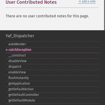
＋
User Contributed Notes
add a note
There are no user contributed notes for this page.
Yaf_Dispatcher
autoRender
catchException
_​_​construct
disableView
dispatch
enableView
flushInstantly
getApplication
getDefaultAction
getDefaultController
getDefaultModule