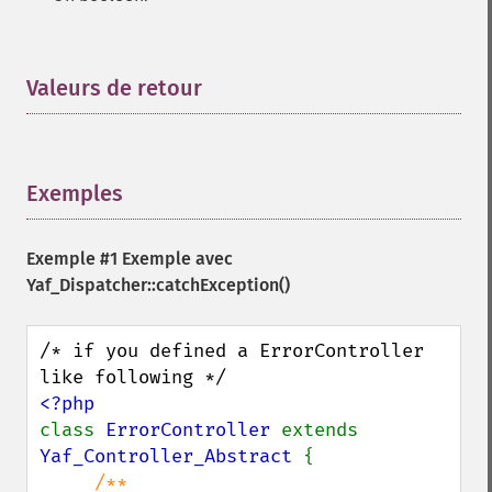
Valeurs de retour
¶
Exemples
¶
Exemple #1 Exemple avec
Yaf_Dispatcher::catchException()
/* if you defined a ErrorController 
class 
ErrorController 
extends 
Yaf_Controller_Abstract 
{

/** 
