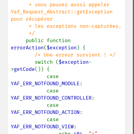
      * vous pouvez aussi appeler 
Yaf_Request_Abstract::getException 
pour récupérer

      * les exceptions non-capturées.

      */

public function 
errorAction
(
$exception
) {

/* Une erreur survient ! */

switch (
$exception
-
>
getCode
()) {

            case 
YAF_ERR_NOTFOUND_MODULE
:

            case 
YAF_ERR_NOTFOUND_CONTROLLER
:

            case 
YAF_ERR_NOTFOUND_ACTION
:

            case 
YAF_ERR_NOTFOUND_VIEW
:

                echo 
404
, 
":"
, 