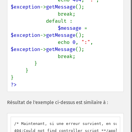
$exception
->
getMessage
();

                break;

            default :

$message 
= 
$exception
->
getMessage
();

                echo 
0
, 
":"
, 
$exception
->
getMessage
();

                break;

        }

     } 

?>
Résultat de l'exemple ci-dessus est similaire à :
/* Maintenant, si une erreur survient, en supposan
404:Could not find controller script **/applicatio