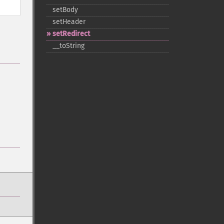
setBody
setHeader
setRedirect
_​_​toString