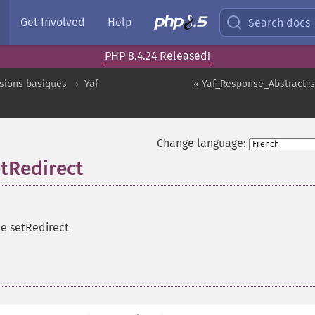
Get Involved
Help
Search docs
PHP 8.4.24 Released!
sions basiques
Yaf
« Yaf_Response_Abstract::
Change language:
tRedirect
de setRedirect