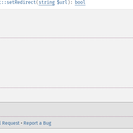
t::setRedirect
(
string
$url
):
bool
l Request
•
Report a Bug