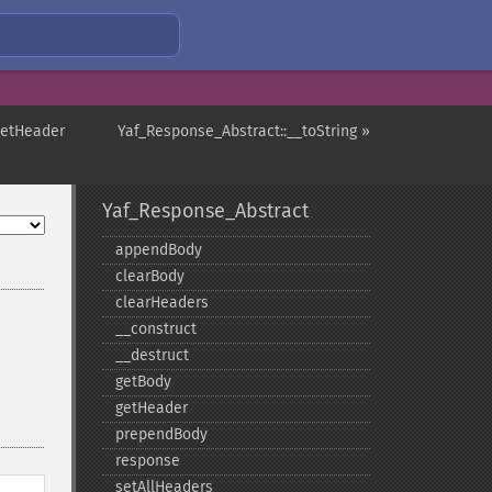
setHeader
Yaf_Response_Abstract::__toString »
Yaf_Response_Abstract
appendBody
clearBody
clearHeaders
_​_​construct
_​_​destruct
getBody
getHeader
prependBody
response
setAllHeaders