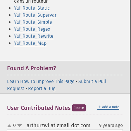
dans un routeur
Yaf_Route_Static
Yaf_Route_Supervar
Yaf_Route_Simple
Yaf_Route_Regex
Yaf_Route_Rewrite
Yaf_Route_Map
Found A Problem?
Learn How To Improve This Page
•
Submit a Pull
Request
•
Report a Bug
＋
User Contributed Notes
add a note
1 note
arthurzwl at gmail dot com
0
9 years ago
¶
up
down