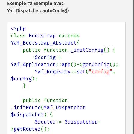
Exemple #2 Exemple avec
Yaf_Dispatcher::autoConfig()
class 
Bootstrap 
extends 
Yaf_Bootstrap_Abstract
{

    public function 
_initConfig
() {

$config 
= 
Yaf_Application
::
app
()->
getConfig
();

Yaf_Registry
::
set
(
"config"
, 
$config
);

    }

    public function 
_initRoute
(
Yaf_Dispatcher 
$dispatcher
) {

$router 
= 
$dispatcher
-
>
getRouter
();
