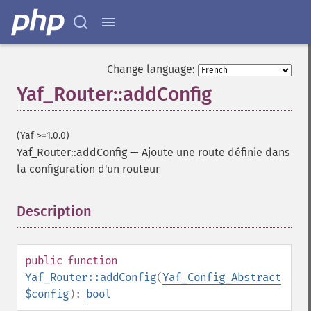
Change language:
Yaf_Router::addConfig
(Yaf >=1.0.0)
Yaf_Router::addConfig
—
Ajoute une route définie dans
la configuration d'un routeur
Description
¶
public
function
Yaf_Router::addConfig
(
Yaf_Config_Abstract
$config
):
bool