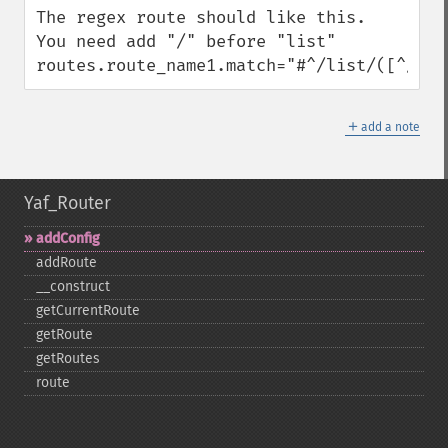
The regex route should like this.

You need add "/" before "list"

routes.route_name1.match="#^/list/([^/]*)
＋
add a note
Yaf_Router
addConfig
addRoute
_​_​construct
getCurrentRoute
getRoute
getRoutes
route