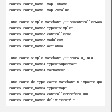
routes.route_name1.map.1=name

routes.route_name1.map.2=value

;une route simple matchant /**?c=controller&a=action
routes.route_name2.type="simple"

routes.route_name2.controller=c

routes.route_name2.module=m

routes.route_name2.action=a

;une route simple matchant /**?r=PATH_INFO

routes.route_name3.type="supervar"

routes.route_name3.varname=r

;une route de type carte matchant n'importe quelle r
routes.route_name4.type="map"

routes.route_name4.controllerPrefer=TRUE

routes.route_namer.delimiter="#!"