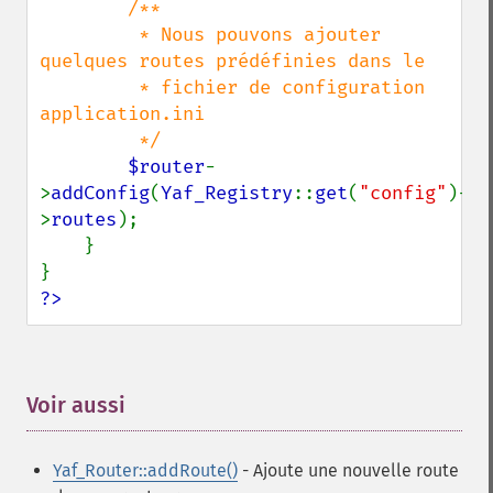
/**

         * Nous pouvons ajouter 
quelques routes prédéfinies dans le

         * fichier de configuration 
application.ini

         */

$router
-
>
addConfig
(
Yaf_Registry
::
get
(
"config"
)-
>
routes
);

    }

?>
Voir aussi
¶
Yaf_Router::addRoute()
- Ajoute une nouvelle route