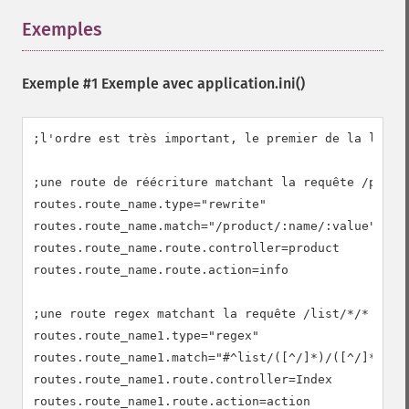
Exemples
¶
Exemple #1 Exemple avec
application.ini()
;l'ordre est très important, le premier de la liste 
;une route de réécriture matchant la requête /produc
routes.route_name.type="rewrite"

routes.route_name.match="/product/:name/:value"

routes.route_name.route.controller=product

routes.route_name.route.action=info

;une route regex matchant la requête /list/*/*

routes.route_name1.type="regex"

routes.route_name1.match="#^list/([^/]*)/([^/]*)#"

routes.route_name1.route.controller=Index

routes.route_name1.route.action=action
