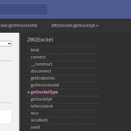
ket::getPersistentId
ZMQSocket::getSockOpt »
ZMQSocket
bind
connect
_​_​construct
disconnect
getEndpoints
getPersistentId
getSocketType
getSockOpt
isPersistent
recv
recvMulti
send