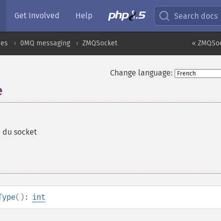
Get Involved
Help
Search docs
ces
0MQ messaging
ZMQSocket
« ZMQSoc
Change language:
e
 du socket
Type
():
int