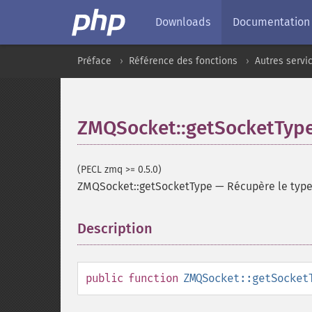
Downloads
Documentation
Préface
Référence des fonctions
Autres servi
ZMQSocket::getSocketTyp
(PECL zmq >= 0.5.0)
ZMQSocket::getSocketType
—
Récupère le type
Description
¶
public
function
ZMQSocket::getSocket