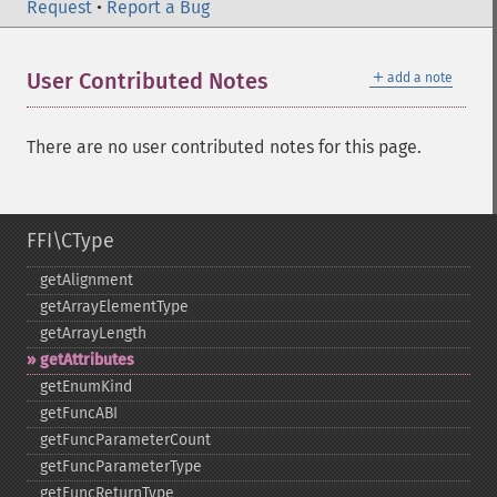
Request
•
Report a Bug
＋
User Contributed Notes
add a note
There are no user contributed notes for this page.
FFI\CType
getAlignment
getArrayElementType
getArrayLength
getAttributes
getEnumKind
getFuncABI
getFuncParameterCount
getFuncParameterType
getFuncReturnType