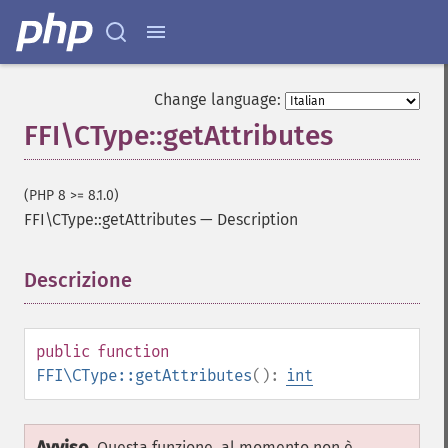
Change language:
FFI\CType::getAttributes
(PHP 8 >= 8.1.0)
FFI\CType::getAttributes
—
Description
Descrizione
¶
public
function
FFI\CType::getAttributes
():
int
Questa funzione, al momento non è