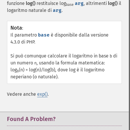
funzione
log()
restituisce log
arg
, altrimenti
log()
il
base
logaritmo naturale di
arg
.
Nota
:
Il parametro
base
è disponibile dalla versione
4.3.0 di PHP.
Si può comunque calcolare il logaritmo in base
di
b
un numero
, usando la formula matematica:
n
log
(n) = log(n)/log(b), dove log è il logaritmo
b
neperiano (o naturale).
Vedere anche
exp()
.
Found A Problem?