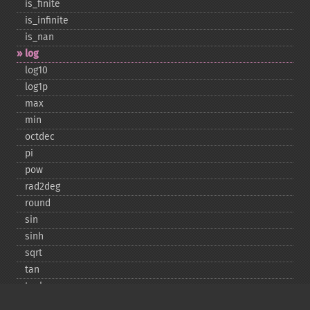
is_​finite
is_​infinite
is_​nan
log
log10
log1p
max
min
octdec
pi
pow
rad2deg
round
sin
sinh
sqrt
tan
tanh