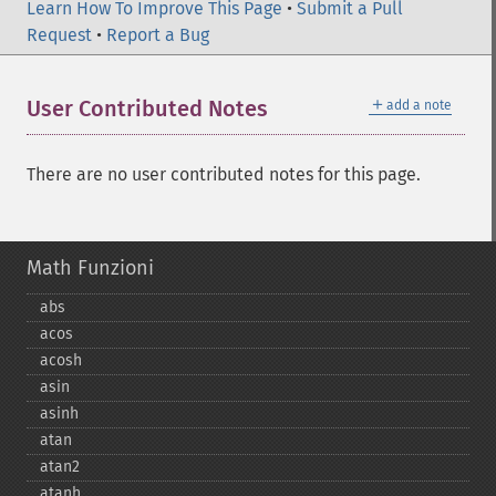
Learn How To Improve This Page
•
Submit a Pull
Request
•
Report a Bug
＋
User Contributed Notes
add a note
There are no user contributed notes for this page.
Math Funzioni
abs
acos
acosh
asin
asinh
atan
atan2
atanh