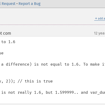
l Request
•
Report a Bug
＋
add a
ot com
12 yea
¶
to 1.6

e

 a difference) is not equal to 1.6. To make it
, 2)); // this is true

 is not really 1.6, but 1.599999.. and var_dum