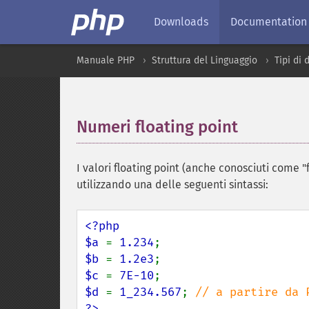
Downloads
Documentation
Manuale PHP
Struttura del Linguaggio
Tipi di 
Numeri floating point
¶
I valori floating point (anche conosciuti come "
utilizzando una delle seguenti sintassi:
<?php

$a 
= 
1.234
$b 
= 
1.2e3
$c 
= 
7E-10
$d 
= 
1_234.567
; 
?>