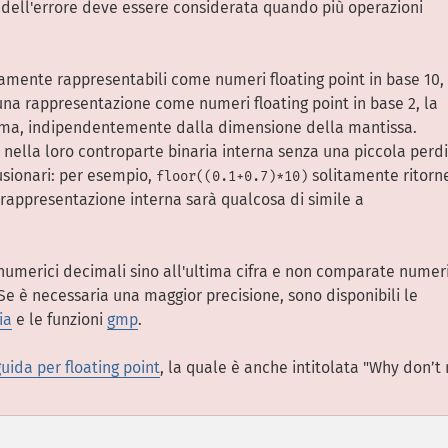
 dell'errore deve essere considerata quando più operazioni
tamente rappresentabili come numeri floating point in base 10,
 una rappresentazione come numeri floating point in base 2, la
tema, indipendentemente dalla dimensione della mantissa.
 nella loro controparte binaria interna senza una piccola perd
fusionari: per esempio,
solitamente ritorn
floor((0.1+0.7)*10)
a rappresentazione interna sarà qualcosa di simile a
 numerici decimali sino all'ultima cifra e non comparate numer
Se è necessaria una maggior precisione, sono disponibili le
ia
e le funzioni
gmp
.
guida per floating point
, la quale è anche intitolata "Why don’t