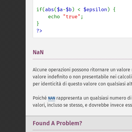
if(
abs
(
$a
-
$b
) < 
$epsilon
) {

    echo 
"true"
;

?>
NaN
¶
Alcune operazioni possono ritornare un valore
valore indefinito o non presentabile nei calcol
per identicità di questo valore con qualsiasi alt
Poiché
rappresenta un qualsiasi numero di d
NAN
valori, incluso se stesso, e dovrebbe invece es
Found A Problem?