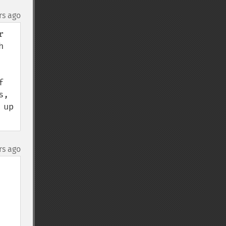
rs ago
 
 
 
, 
up 
rs ago