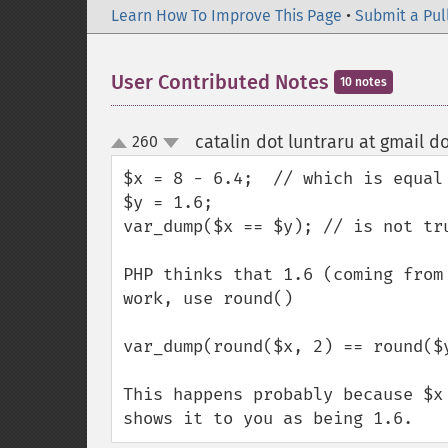
Learn How To Improve This Page
•
Submit a Pul
User Contributed Notes
10 notes
catalin dot luntraru at gmail d
260
up
down
$x = 8 - 6.4;  // which is equal 
$y = 1.6;

var_dump($x == $y); // is not tru
PHP thinks that 1.6 (coming from
work, use round()

var_dump(round($x, 2) == round($y
This happens probably because $x
shows it to you as being 1.6.