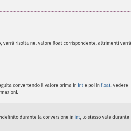
 verrà risolta nel valore float corrispondente, altrimenti verr
eseguita convertendo il valore prima in
int
e poi in
float
. Vedere
rmazioni.
ndefinito durante la conversione in
int
, lo stesso vale durante 