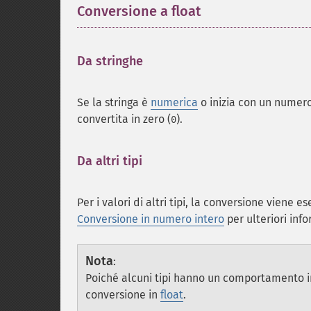
Conversione a float
¶
Da stringhe
¶
Se la stringa è
numerica
o inizia con un numero,
convertita in zero (
).
0
Da altri tipi
¶
Per i valori di altri tipi, la conversione viene 
Conversione in numero intero
per ulteriori info
Nota
:
Poiché alcuni tipi hanno un comportamento i
conversione in
float
.