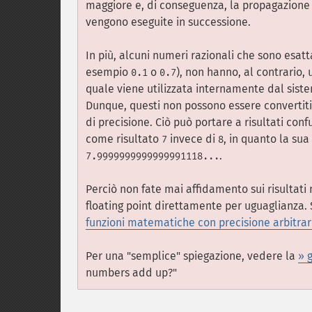
maggiore e, di conseguenza, la propagazione
vengono eseguite in successione.
In più, alcuni numeri razionali che sono esat
esempio
o
), non hanno, al contrario,
0.1
0.7
quale viene utilizzata internamente dal sis
Dunque, questi non possono essere convertiti
di precisione. Ciò può portare a risultati con
come risultato
invece di
, in quanto la su
7
8
.
7.9999999999999991118...
Perciò non fate mai affidamento sui risultati
floating point direttamente per uguaglianza. 
funzioni matematiche con precisione arbitrar
Per una "semplice" spiegazione, vedere la
» 
numbers add up?"