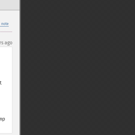
 note
rs ago
 
p 