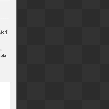
lori
o
cola