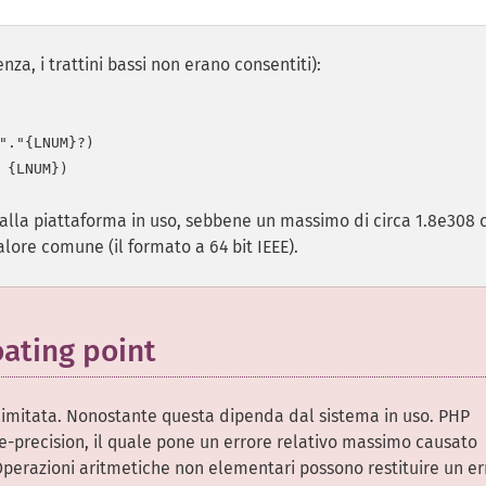
za, i trattini bassi non erano consentiti):
"."{LNUM}?)

alla piattaforma in uso, sebbene un massimo di circa 1.8e308 
valore comune (il formato a 64 bit IEEE).
oating point
 limitata. Nonostante questa dipenda dal sistema in uso. PHP
le-precision, il quale pone un errore relativo massimo causato
Operazioni aritmetiche non elementari possono restituire un er