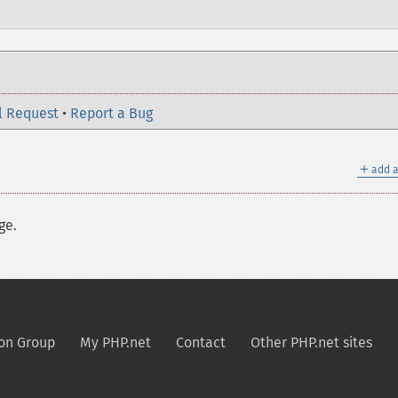
l Request
•
Report a Bug
＋
add a
ge.
on Group
My PHP.net
Contact
Other PHP.net sites