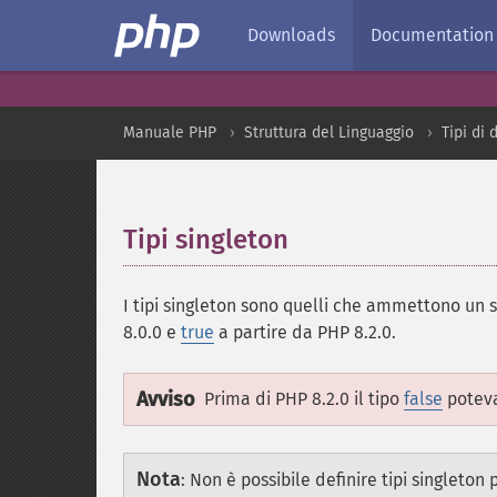
Downloads
Documentation
Manuale PHP
Struttura del Linguaggio
Tipi di 
Tipi singleton
¶
I tipi singleton sono quelli che ammettono un s
8.0.0 e
true
a partire da PHP 8.2.0.
Avviso
Prima di PHP 8.2.0 il tipo
false
poteva
Nota
:
Non è possibile definire tipi singleton p