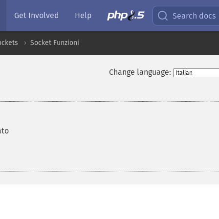
Get Involved
Help
Search docs
ockets
Socket Funzioni
Change language:
ato