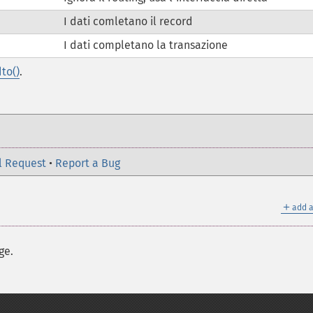
I dati comletano il record
I dati completano la transazione
to()
.
l Request
•
Report a Bug
＋
add a
ge.