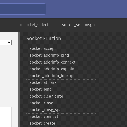
« socket_select
socket_sendmsg »
Socket Funzioni
socket_​accept
socket_​addrinfo_​bind
socket_​addrinfo_​connect
socket_​addrinfo_​explain
socket_​addrinfo_​lookup
socket_​atmark
socket_​bind
socket_​clear_​error
socket_​close
socket_​cmsg_​space
socket_​connect
socket_​create