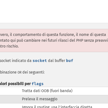
vvero, il comportamento di questa funzione, il nome di questa
entato qui può cambiare nei futuri rilasci del PHP senza preavvi
tro rischio.
socket indicato da
socket
dal buffer
buf
mbinazione
dei seguenti:
OR
alori possibili per
flags
Tratta dati OOB (fuori banda)
Preleva il messaggio
Ignora il routing, usa l'interfaccia diretta