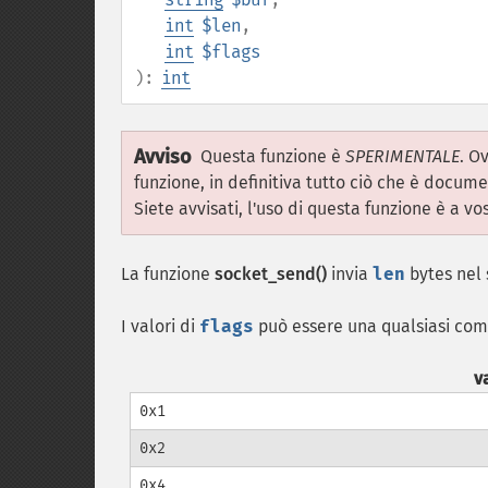
int
$len
,
int
$flags
):
int
Avviso
Questa funzione è
SPERIMENTALE
. O
funzione, in definitiva tutto ciò che è docum
Siete avvisati, l'uso di questa funzione è a vos
La funzione
socket_send()
invia
len
bytes nel 
I valori di
flags
può essere una qualsiasi co
v
0x1
0x2
0x4