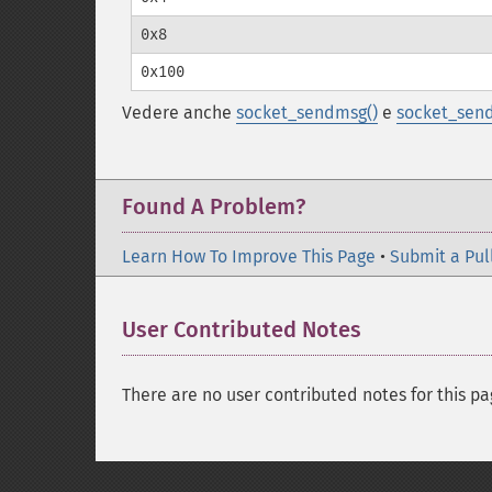
0x8
0x100
Vedere anche
socket_sendmsg()
e
socket_send
Found A Problem?
Learn How To Improve This Page
•
Submit a Pul
User Contributed Notes
There are no user contributed notes for this pa