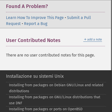
Found A Problem?
Learn How To Improve This Page
•
Submit a Pull
Request
•
Report a Bug
＋
User Contributed Notes
add a note
There are no user contributed notes for this page.
Installazione su sistemi Unix
Installing from packages on Debian GNU/Linux and related
distributions
Installing from packages on GNU/Linux distributions that
use DNF
Installing from packages or ports on OpenBSD