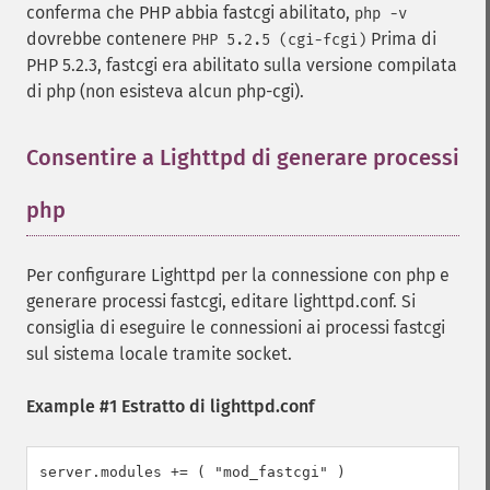
conferma che PHP abbia fastcgi abilitato,
php -v
dovrebbe contenere
Prima di
PHP 5.2.5 (cgi-fcgi)
PHP 5.2.3, fastcgi era abilitato sulla versione compilata
di php (non esisteva alcun php-cgi).
Consentire a Lighttpd di generare processi
php
¶
Per configurare Lighttpd per la connessione con php e
generare processi fastcgi, editare lighttpd.conf. Si
consiglia di eseguire le connessioni ai processi fastcgi
sul sistema locale tramite socket.
Example #1 Estratto di lighttpd.conf
server.modules += ( "mod_fastcgi" )
