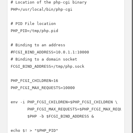
# Location of the php-cgi binary

PHP=/usr/local/bin/php-cgi

# PID File location

PHP_PID=/tmp/php.pid

# Binding to an address

#FCGI_BIND_ADDRESS=10.0.1.1:10000

# Binding to a domain socket

FCGI_BIND_ADDRESS=/tmp/php.sock

PHP_FCGI_CHILDREN=16

PHP_FCGI_MAX_REQUESTS=10000

env -i PHP_FCGI_CHILDREN=$PHP_FCGI_CHILDREN \

       PHP_FCGI_MAX_REQUESTS=$PHP_FCGI_MAX_REQUESTS 
       $PHP -b $FCGI_BIND_ADDRESS &

echo $! > "$PHP_PID"
