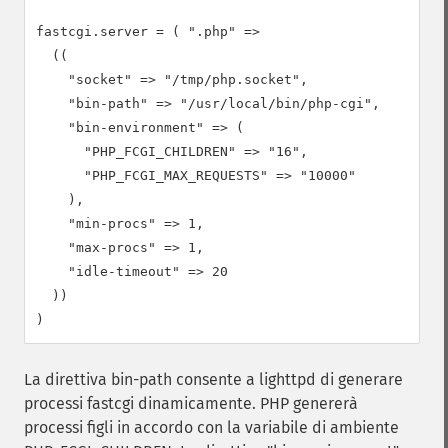
fastcgi.server = ( ".php" =>

  ((

    "socket" => "/tmp/php.socket",

    "bin-path" => "/usr/local/bin/php-cgi",

    "bin-environment" => (

      "PHP_FCGI_CHILDREN" => "16",

      "PHP_FCGI_MAX_REQUESTS" => "10000"

    ),

    "min-procs" => 1,

    "max-procs" => 1,

    "idle-timeout" => 20

  ))

La direttiva bin-path consente a lighttpd di generare
processi fastcgi dinamicamente. PHP genererà
processi figli in accordo con la variabile di ambiente