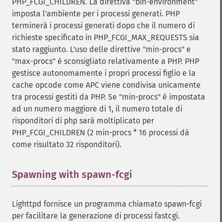
PHP_FCGI_CHILDREN. La direttiva "bin-environment"
imposta l'ambiente per i processi generati. PHP
terminerà i processi generati dopo che il numero di
richieste specificato in PHP_FCGI_MAX_REQUESTS sia
stato raggiunto. L'uso delle direttive "min-procs" e
"max-procs" è sconsigliato relativamente a PHP. PHP
gestisce autonomamente i propri processi figlio e la
cache opcode come APC viene condivisa unicamente
tra processi gestiti da PHP. Se "min-procs" è impostata
ad un numero maggiore di 1, il numero totale di
risponditori di php sarà moltiplicato per
PHP_FCGI_CHILDREN (2 min-procs * 16 processi dà
come risultato 32 risponditori).
Spawning with spawn-fcgi
¶
Lighttpd fornisce un programma chiamato spawn-fcgi
per facilitare la generazione di processi fastcgi.