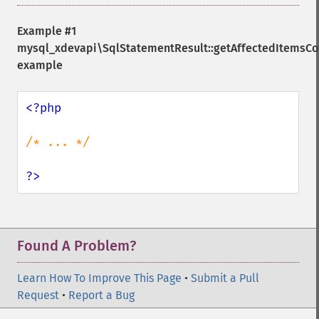
Example #1
mysql_xdevapi\SqlStatementResult::getAffectedItemsCo
example
<?php

/* ... */

?>
Found A Problem?
Learn How To Improve This Page
•
Submit a Pull
Request
•
Report a Bug