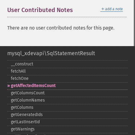
＋
User Contributed Notes
add a note
There are no user contributed notes for this page.
mysql_xdevapi\SqlStatementResult
_​_​construct
fetchAll
fetchOne
getAffectedItemsCount
getColumnsCount
getColumnNames
getColumns
getGeneratedIds
getLastInsertId
getWarnings