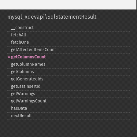
mysql_xdevapi\SqlStatementResult
_​_​construct
fetchAll
fetchOne
getAffectedItemsCount
getColumnsCount
getColumnNames
getColumns
getGeneratedIds
getLastInsertId
getWarnings
getWarningsCount
hasData
nextResult