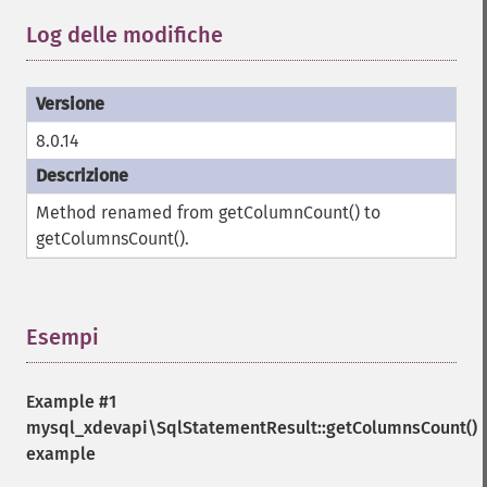
Log delle modifiche
¶
8.0.14
Method renamed from getColumnCount() to
getColumnsCount().
Esempi
¶
Example #1
mysql_xdevapi\SqlStatementResult::getColumnsCount()
example