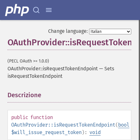
Change language:
OAuthProvider::isRequestTokenE
(PECL OAuth >= 1.0.0)
OAuthProvider::isRequestTokenEndpoint
—
Sets
isRequestTokenEndpoint
Descrizione
¶
public
function
OAuthProvider::isRequestTokenEndpoint
(
bool
$will_issue_request_token
):
void