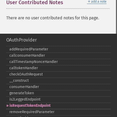
＋
User Contributed Notes
add a note
There are no user contributed notes for this page.
OAuthProvider
addRequiredParameter
callconsumerHandler
callTimestampNonceHandler
calltokenHandler
checkOAuthRequest
_​_​construct
consumerHandler
generateToken
is2LeggedEndpoint
isRequestTokenEndpoint
removeRequiredParameter