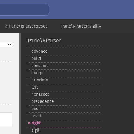
« Parle\RParser::reset
Parle\RParser::sigil »
Parle\RParser
advance
build
consume
dump
errorInfo
left
nonassoc
precedence
push
reset
right
sigil