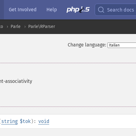
Get Involved
Help
Search docs
to
Parle
Parle\RParser
Change language:
ht-associativity
(
string
$tok
):
void