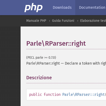
Downloads
Documentation
Manuale PHP
Guida Funzioni
Elaborazione tes
Parle\RParser::right
(PECL parle >= 0.7.0)
Parle\RParser::right
—
Declare a token with rig
Descrizione
¶
public
function
Parle\RParser::right