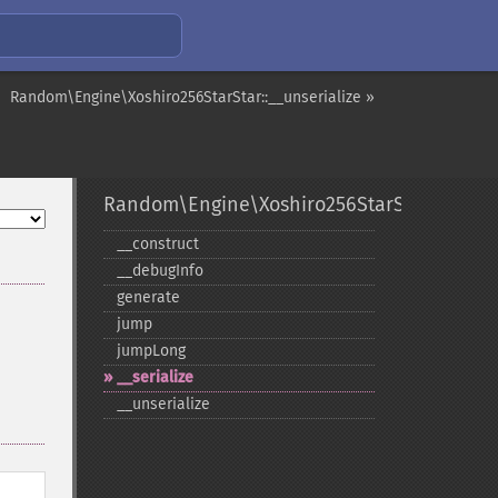
Random\Engine\Xoshiro256StarStar::__unserialize »
Random\Engine\Xoshiro256StarStar
_​_​construct
_​_​debugInfo
generate
jump
jumpLong
_​_​serialize
_​_​unserialize