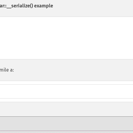
::__serialize()
example
mile a: