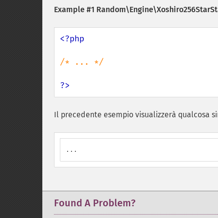
Example #1
Random\Engine\Xoshiro256StarStar
<?php

/* ... */

?>
Il precedente esempio visualizzerà qualcosa si
...
Found A Problem?