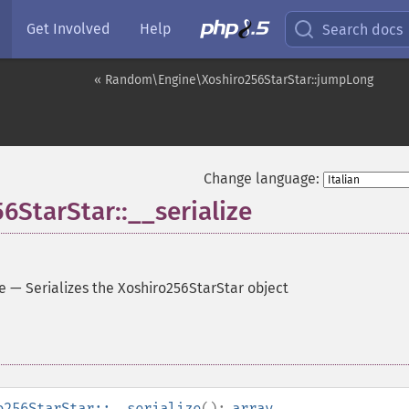
Get Involved
Help
Search docs
« Random\Engine\Xoshiro256StarStar::jumpLong
Change language:
StarStar::__serialize
e
—
Serializes the Xoshiro256StarStar object
o256StarStar::__serialize
():
array