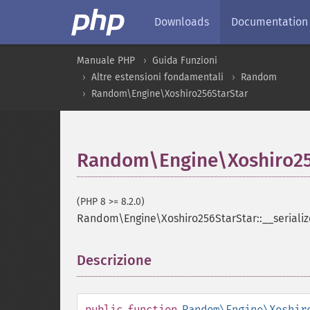
Downloads
Documentation
Manuale PHP
Guida Funzioni
Altre estensioni fondamentali
Random
Random\Engine\Xoshiro256StarStar
Random\Engine\Xoshiro256
(PHP 8 >= 8.2.0)
Random\Engine\Xoshiro256StarStar::__serializ
Descrizione
¶
public
function
Random\Engine\Xoshir