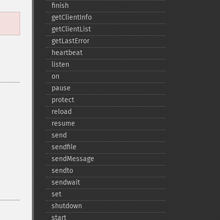
finish
getClientInfo
getClientList
getLastError
heartbeat
listen
on
pause
protect
reload
resume
send
sendfile
sendMessage
sendto
sendwait
set
shutdown
start