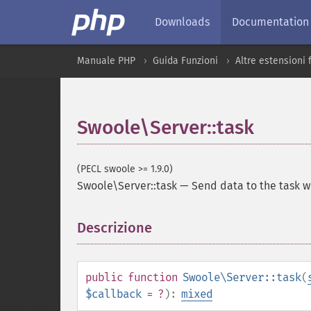
Downloads
Documentation
Manuale PHP
Guida Funzioni
Altre estensioni
Swoole\Server::task
(PECL swoole >= 1.9.0)
Swoole\Server::task
—
Send data to the task w
Descrizione
¶
public
function
Swoole\Server::task
(
$callback
= ?
):
mixed