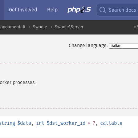
Get Involved
Help
Search docs
 fondamentali
Swoole
Swoole\Server
« 
Change language:
orker processes.
string
$data
,
int
$dst_worker_id
= ?
,
callable