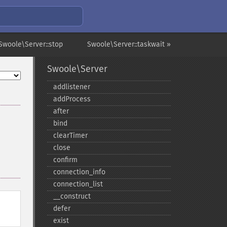
Swoole\Server::stop
Swoole\Server::taskwait »
Swoole\Server
addlistener
addProcess
after
bind
clearTimer
close
confirm
connection_​info
connection_​list
_​_​construct
defer
exist