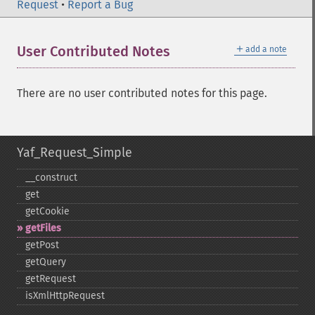
Request
•
Report a Bug
＋
User Contributed Notes
add a note
There are no user contributed notes for this page.
Yaf_Request_Simple
_​_​construct
get
getCookie
getFiles
getPost
getQuery
getRequest
isXmlHttpRequest