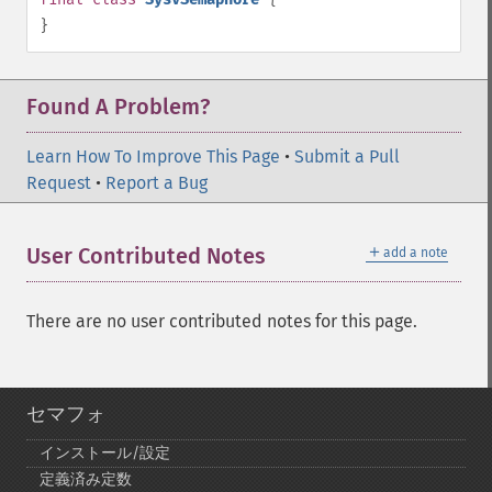
}
Found A Problem?
Learn How To Improve This Page
•
Submit a Pull
Request
•
Report a Bug
＋
User Contributed Notes
add a note
There are no user contributed notes for this page.
セマフォ
インストール/設定
定義済み定数