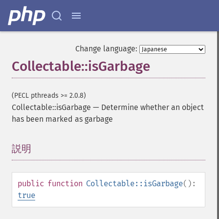
Change language:
Collectable::isGarbage
(PECL pthreads >= 2.0.8)
Collectable::isGarbage
—
Determine whether an object
has been marked as garbage
説明
¶
public
function
Collectable::isGarbage
():
true