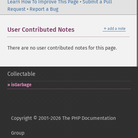
Learn How To Improve This Page
•
Submit a Pull
Request
•
Report a Bug
＋
User Contributed Notes
add a note
There are no user contributed notes for this page.
Collectable
isGarbage
Copyright © 2001-2026 The PHP Documentation
Group