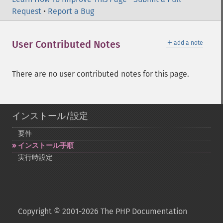
Request
•
Report a Bug
＋
User Contributed Notes
add a note
There are no user contributed notes for this page.
インストール/設定
要件
インストール手順
実行時設定
Copyright © 2001-2026 The PHP Documentation