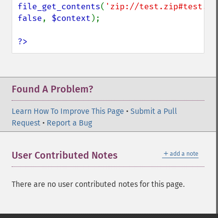
file_get_contents
(
'zip://test.zip#test.tx
false
, 
$context
);

?>
Found A Problem?
Learn How To Improve This Page
•
Submit a Pull
Request
•
Report a Bug
＋
User Contributed Notes
add a note
There are no user contributed notes for this page.