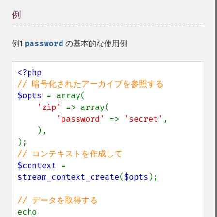
例
¶
例1
password
の基本的な使用例
$opts 
= array(

'zip' 
=> array(

'password' 
=> 
'secret'
,

    ),

$context 
= 
stream_context_create
(
$opts
);

echo 