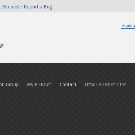
l Request
•
Report a Bug
＋
add a
ge.
on Group
My PHP.net
Contact
Other PHP.net sites