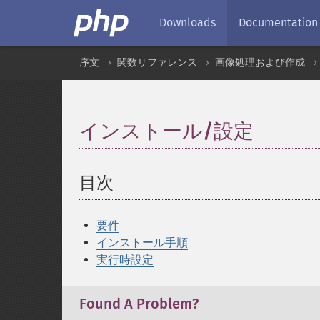
Downloads
Documentation
序文
関数リファレンス
画像処理および作成
インストール/設定
¶
目次
¶
要件
インストール手順
実行時設定
Found A Problem?