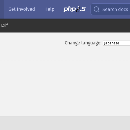
Get Involved
Help
Search docs
Exif
Change language: