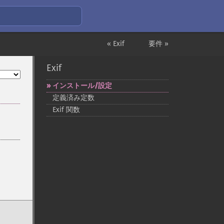
« Exif
要件 »
Exif
インストール/設定
定義済み定数
Exif 関数