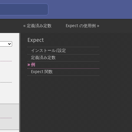
« 定義済み定数
Expect の使用例 »
Expect
インストール/設定
定義済み定数
例
Expect 関数