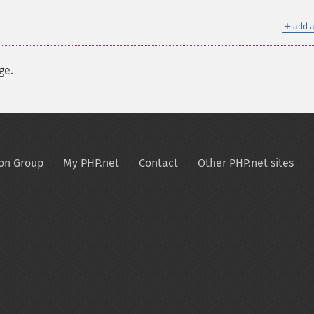
＋
add a
ge.
on Group
My PHP.net
Contact
Other PHP.net sites