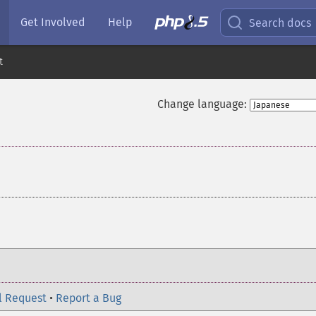
Get Involved
Help
Search docs
t
Change language:
l Request
•
Report a Bug