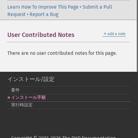
Learn How To Improve This Page
•
Submit a Pull
Request
•
Report a Bug
＋
User Contributed Notes
add a note
There are no user contributed notes for this page.
インストール/設定
要件
インストール手順
実行時設定