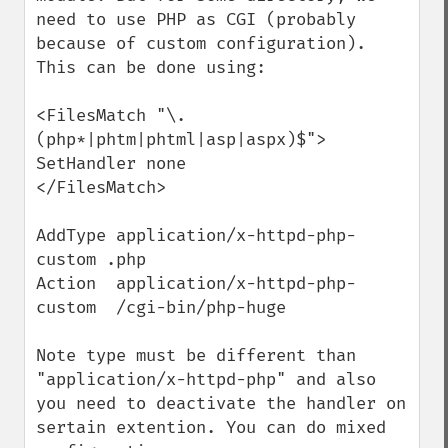
need to use PHP as CGI (probably 
because of custom configuration). 
This can be done using:

<FilesMatch "\.
(php*|phtm|phtml|asp|aspx)$">

SetHandler none

</FilesMatch>

AddType application/x-httpd-php-
custom .php

Action  application/x-httpd-php-
custom  /cgi-bin/php-huge

Note type must be different than 
"application/x-httpd-php" and also 
you need to deactivate the handler on 
sertain extention. You can do mixed 