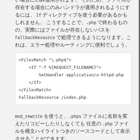
存在する場合にのみハンドラが適用されるようにす
るには、
ディレクティブを使う必要があるかも
If
しれません。 こうすることで、
で終わるもの
.php
の、実際にはファイルが存在しないパスを
で処理できるようになります。こ
FallbackResource
れは、エラー処理やルーティングに便利でしょう。
<FilesMatch "\.php$">

    <If "-f %{REQUEST_FILENAME}">

        SetHandler application/x-httpd-php

    </If>

</FilesMatch>

FallbackResource /index.php
を使うと、
ファイルに名前を変
mod_rewrite
.phps
えたりコピーしたりしなくても 任意の
ファイ
.php
ルを構文ハイライトつきのソースコードとして表示
させることができます。