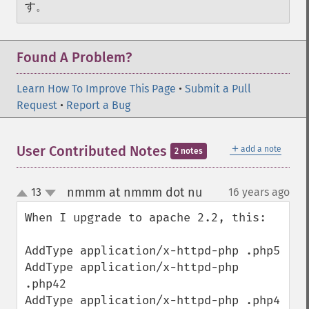
す。
Found A Problem?
Learn How To Improve This Page
•
Submit a Pull
Request
•
Report a Bug
＋
User Contributed Notes
add a note
2 notes
nmmm at nmmm dot nu
13
16 years ago
¶
up
down
When I upgrade to apache 2.2, this:

AddType application/x-httpd-php .php5

AddType application/x-httpd-php 
.php42

AddType application/x-httpd-php .php4
