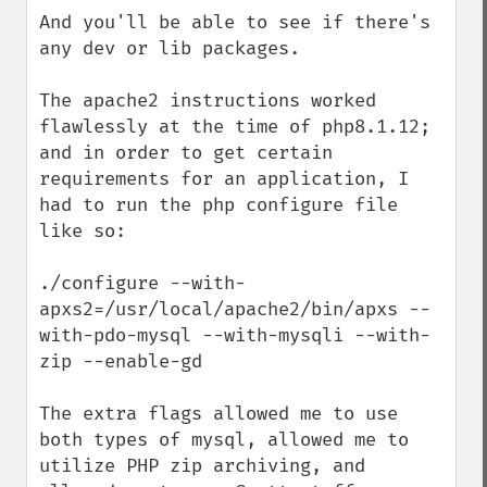
And you'll be able to see if there's 
any dev or lib packages. 

The apache2 instructions worked 
flawlessly at the time of php8.1.12; 
and in order to get certain 
requirements for an application, I 
had to run the php configure file 
like so:

./configure --with-
apxs2=/usr/local/apache2/bin/apxs --
with-pdo-mysql --with-mysqli --with-
zip --enable-gd

The extra flags allowed me to use 
both types of mysql, allowed me to 
utilize PHP zip archiving, and 