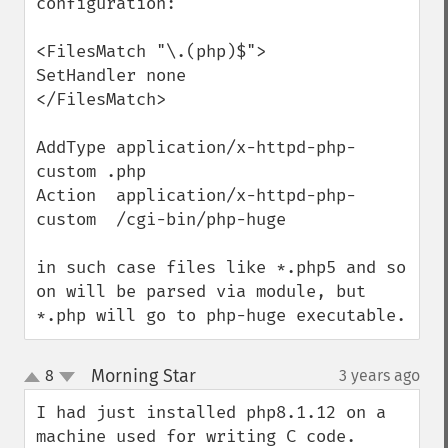
configuration:

<FilesMatch "\.(php)$">

SetHandler none

</FilesMatch>

AddType application/x-httpd-php-
custom .php

Action  application/x-httpd-php-
custom  /cgi-bin/php-huge

in such case files like *.php5 and so 
on will be parsed via module, but 
*.php will go to php-huge executable.
Morning Star
8
3 years ago
¶
up
down
I had just installed php8.1.12 on a 
machine used for writing C code. 
