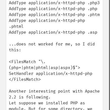
AddType application/x-httpd-php .php3

AddType application/x-httpd-php .php

AddType application/x-httpd-php .phtm

AddType application/x-httpd-php 
.phtml

AddType application/x-httpd-php .asp

...does not worked for me, so I did 
this:

<FilesMatch "\.
(php*|phtm|phtml|asp|aspx)$">

SetHandler application/x-httpd-php

</FilesMatch>

Another interesting point with Apache 
2.2 is following.

Let suppose we installed PHP as 
module. But for some directory, we 