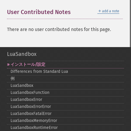
＋
User Contributed Notes
add a note
There are no user contributed notes for this page.
LuaSandbox
インストール/設定
Differences from Standard Lua
例
LuaSandbox
LuaSandboxFunction
LuaSandboxError
LuaSandboxErrorError
LuaSandboxFatalError
LuaSandboxMemoryError
LuaSandboxRuntimeError